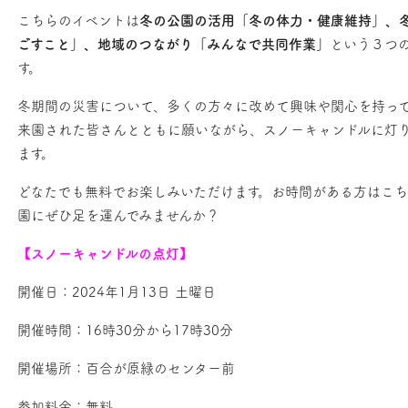
こちらのイベントは
冬の公園の活用
「
冬の体力・健康維持」、
ごすこと」、地域のつながり
「
みんなで共同作業」
という３つ
す。
冬期間の災害について、多くの方々に改めて興味や関心を持っ
来園された皆さんとともに願いながら、スノーキャンドルに灯
ます。
どなたでも無料でお楽しみいただけます。お時間がある方はこ
園にぜひ足を運んでみませんか？
【スノーキャンドルの点灯】
開催日：2024年1月13日 土曜日
開催時間：16時30分から17時30分
開催場所：百合が原緑のセンター前
参加料金：無料