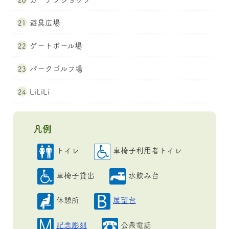
遊具広場
21
ゲートボール場
22
パークゴルフ場
23
LiLiLi
24
凡例
トイレ
車椅子利用者トイレ
車椅子貸出
水飲み台
休憩所
展望台
記念彫刻
公衆電話