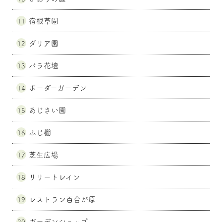
宿根草園
11
ダリア園
12
バラ花壇
13
ボーダーガーデン
14
あじさい園
15
ふじ棚
16
芝生広場
17
リリートレイン
18
レストラン百合が原
19
ガーデンショップ
20