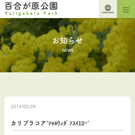
お知らせ
NEWS
2014/05/28
カリブラコア’ｼｬﾙｳｨﾀﾞﾝｽｲｴﾛｰ’