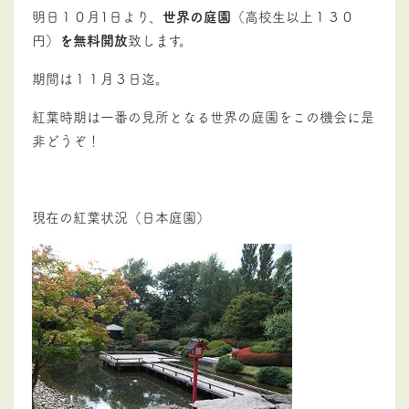
明日１０月1日より、
世界の庭園
（高校生以上１３０
円）
を無料開放
致します。
期間は１１月３日迄。
紅葉時期は一番の見所となる世界の庭園をこの機会に是
非どうぞ！
現在の紅葉状況（日本庭園）