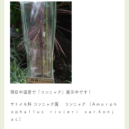
現在中温室で「コンニャク」展示中です！
サトイモ科 コンニャク属 コンニャク 〔Ａｍｏｒｐｈ
ｏｐｈａｌｌｕｓ ｒｉｖｉｅｒｉ ｖａｒ.ｋｏｎｊ
ａｃ〕