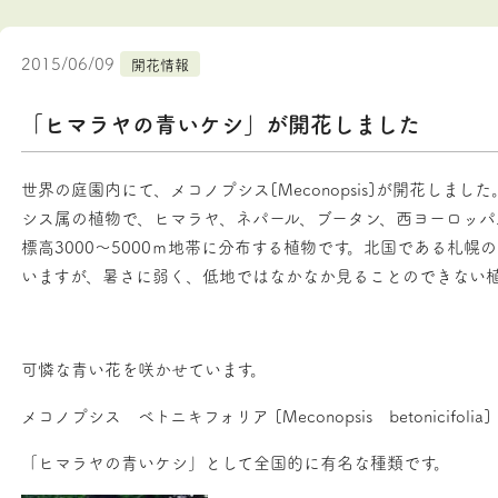
2015/06/09
開花情報
「ヒマラヤの青いケシ」が開花しました
世界の庭園内にて、メコノプシス[Meconopsis]が開花しま
シス属の植物で、ヒマラヤ、ネパール、ブータン、西ヨーロッパ
標高3000～5000ｍ地帯に分布する植物です。北国である札幌
いますが、暑さに弱く、低地ではなかなか見ることのできない
可憐な青い花を咲かせています。
メコノプシス ベトニキフォリア [Meconopsis betonicifolia]
「ヒマラヤの青いケシ」として全国的に有名な種類です。