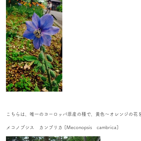
こちらは、唯一のヨーロッパ原産の種で、黄色～オレンジの花
メコノプシス カンブリカ [Meconopsis cambrica]