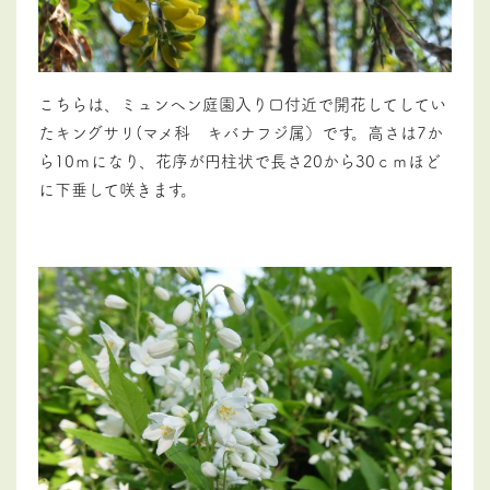
こちらは、ミュンヘン庭園入り口付近で開花してしてい
たキングサリ(マメ科 キバナフジ属）です。高さは7か
ら10ｍになり、花序が円柱状で長さ20から30ｃｍほど
に下垂して咲きます。