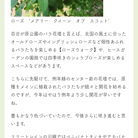
ローズ ‘メアリー クイーン オブ スコット’
百合が原公園のバラ花壇と言えば、北国の風土に合った
オールドローズやイングリッシュローズなど個性あふれ
るバラたちを楽しめる【ローズウォーク】や、ヒースガ
ーデンの園路では四季咲きのシュラブローズが楽しめる
スペースなどがあります。
こちらに先駆けて、例年緑のセンター前の花壇では、原
種をメインに植栽されたバラたちが続々と開花を始める
のですが、今年はやはり例年より少し開花が早いです
ね。
蕾もかなり色づいていたので、今後さらに咲き進むと思
います。
リリートレインの沿線ではベニバナトチノキやアカバナ