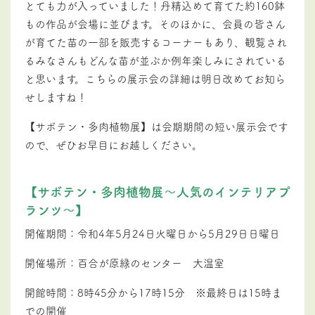
とても力が入っていました！丹精込めて育てた約160鉢
もの作品が会場に並びます。そのほかに、会員の皆さん
が育てた苗の一部を販売するコーナーもあり、観覧され
るみなさんもどんな苗が並ぶか例年楽しみにされている
と思います。こちらの展示会の詳細は明日改めてお知ら
せしますね！
【サボテン・多肉植物展】は会期期間の短い展示会です
ので、ぜひお早目にお越しください。
【サボテン・多肉植物展～人気のインテリアプ
ランツ～】
開催期間：令和4年5月24日火曜日から5月29日日曜日
開催場所：百合が原緑のセンター 大温室
開館時間：
8時45分から17時15分 ※最終日は15時ま
での開催