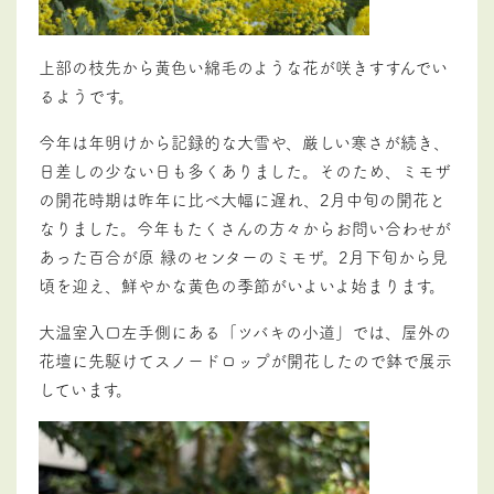
上部の枝先から黄色い綿毛のような花が咲きすすんでい
るようです。
今年は年明けから記録的な大雪や、厳しい寒さが続き、
日差しの少ない日も多くありました。そのため、ミモザ
の開花時期は昨年に比べ大幅に遅れ、2月中旬の開花と
なりました。今年もたくさんの方々からお問い合わせが
あった百合が原 緑のセンターのミモザ。2月下旬から見
頃を迎え、鮮やかな黄色の季節がいよいよ始まります。
大温室入口左手側にある「ツバキの小道」では、屋外の
花壇に先駆けてスノードロップが開花したので鉢で展示
しています。