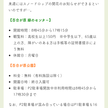
来週にはスノードロップの開花のお知らせができるとい
いのですが…。
【百合が原 緑のセンター】
開館時間：8時45分から17時15分
観覧料：高校生以上150円 ※中学生以下、65歳以
上の方、障がいのある方は手帳等の証明書提示によ
り無料
休館日：月曜日
【百合が原公園】
料金：無料（有料施設は除く）
開園日時：終日入園可
駐車場：P2駐車場開放中※利用時間は8時45分から
17時30分まで
なお、P2駐車場が混み合っている場合はP1駐車場も16