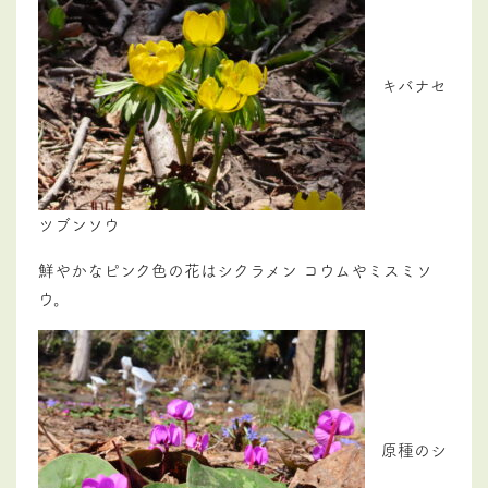
キバナセ
ツブンソウ
鮮やかなピンク色の花はシクラメン コウムやミスミソ
ウ。
原種のシ