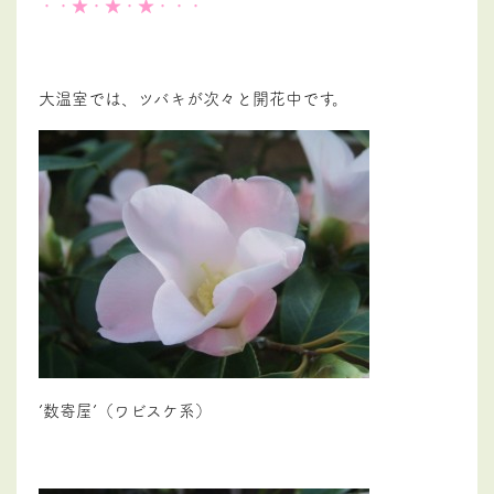
・・★・★・★・・・
大温室では、ツバキが次々と開花中です。
’数寄屋’（ワビスケ系）