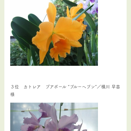
３位 カトレア プアボール ”ブルーヘブン”／横川 早苗
様