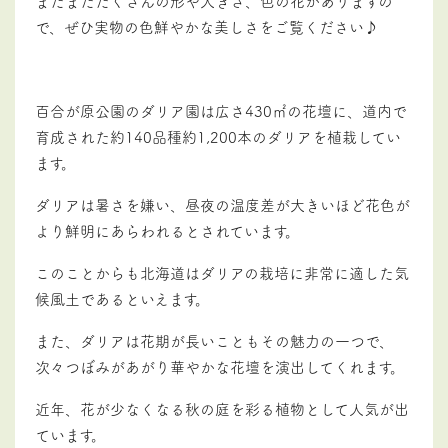
まだまだたくさんの形や大きさ、色の花がありますの
で、ぜひ実物の色鮮やかな美しさをご覧ください♪
百合が原公園のダリア園は広さ430㎡の花壇に、道内で
育成された約140品種約1,200本のダリアを植栽してい
ます。
ダリアは暑さを嫌い、昼夜の温度差が大きいほど花色が
より鮮明にあらわれるとされています。
このことからも北海道はダリアの栽培に非常に適した気
候風土であるといえます。
また、ダリアは花期が長いこともその魅力の一つで、
次々つぼみがあがり華やかな花壇を演出してくれます。
近年、花が少なくなる秋の庭を彩る植物として人気が出
ています。