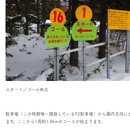
スタート／ゴール地点
駐車場（この時期唯一開放しているP2駐車場）から園内方向に
ます。ここから1周約1.8kmのコースが始まります。