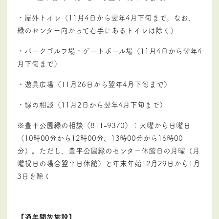
・屋外トイレ（11月4日から翌年4月下旬まで。なお、
緑のセンター向かって右手にあるトイレは除く）
・パークゴルフ場・ゲートボール場（
11
月
4
日から翌年
4
月下旬まで）
・遊具広場（
11
月
26
日から翌年
4
月下旬まで）
・緑の相談（
11
月
2
日から翌年
4
月下旬まで）
※豊平公園緑の相談（
811-9370
）：火曜から日曜日
（
10
時
00分
から
12時
00分
、
13時
00分
から
16時
00
分
）。ただし、豊平公園緑のセンター休館日の月曜（月
曜祝日の場合翌平日休館）と年末年始
12月29日
から
1月
3日
を除く
【通年開放施設】