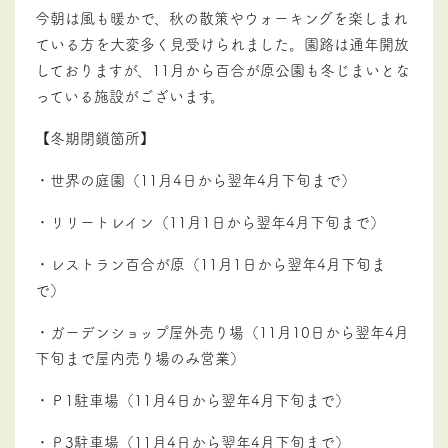
今朝は風も暖かで、秋の散策やウォーキングを楽しまれ
ている方を大変多く見受けられました。園路は通年開放
しておりますが、11月から百合が原公園も冬じまいとな
っている施設がございます。
【冬期閉鎖箇所】
・世界の庭園（
11
月
4
日から翌年
4
月下旬まで）
・リリートレイン（
11
月
1
日から翌年
4
月下旬まで）
・レストラン百合が原（
11
月
1
日から翌年
4
月下旬ま
で）
・ガーデンショップ屋外売り場（
11
月
10
日から翌年
4
月
下旬まで屋内売り場のみ営業）
・Ｐ1駐車場（
11
月
4
日から翌年
4
月下旬まで）
・Ｐ3駐車場（
11
月
4
日から翌年
4
月下旬まで）