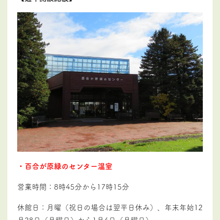
・百合が原緑のセンター温室
営業時間：
8
時
45
分から
17
時
15
分
休館日：月曜（祝日の場合は翌平日休み）、年末年始
12
月28日（月曜日）から
1月4日（月曜日）