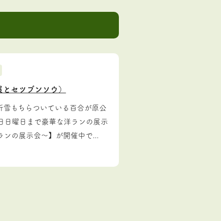
展とセツブンソウ）
折雪もちらついている百合が原公
3日日曜日まで豪華な洋ランの展示
ンの展示会～】が開催中で...