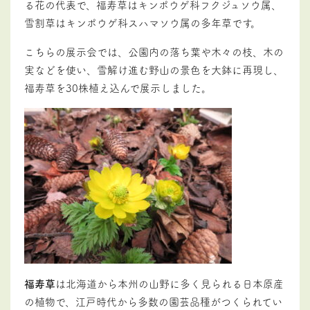
る花の代表で、福寿草はキンポウゲ科フクジュソウ属、
雪割草はキンポウゲ科スハマソウ属の多年草です。
こちらの展示会では、公園内の落ち葉や木々の枝、木の
実などを使い、雪解け進む野山の景色を大鉢に再現し、
福寿草を30株植え込んで展示しました。
福寿草
は北海道から本州の山野に多く見られる日本原産
の植物で、江戸時代から多数の園芸品種がつくられてい