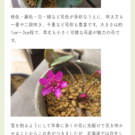
桃色・藤色・白・緑など花色が多彩なうえに、咲き方も
一重や二段咲き、千重など花形も豊富です。大きさは約
1㎝～3㎝程で、草丈も小さく可憐な花姿が魅力の花で
す。
雪を割るようにして早春に多くの花に先駆けて花を咲か
せることからこの名がつきましたが
、北海道では自生し