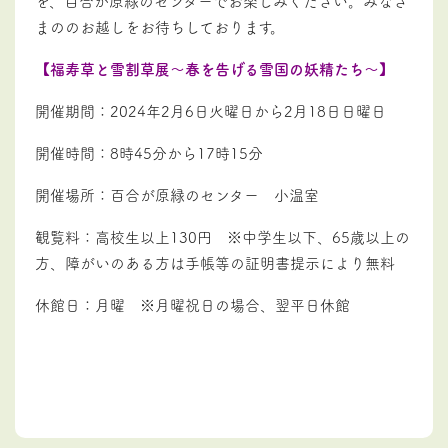
を、百合が原緑のセンターでお楽しみください。みなさ
まののお越しをお待ちしております。
【福寿草と雪割草展～春を告げる雪国の妖精たち～】
開催期間：2024年2月6日火曜日から2月18日日曜日
開催時間：8時45分から17時15分
開催場所：百合が原緑のセンター 小温室
観覧料：高校生以上130円 ※中学生以下、65歳以上の
方、障がいのある方は手帳等の証明書提示により無料
休館日：月曜 ※月曜祝日の場合、翌平日休館