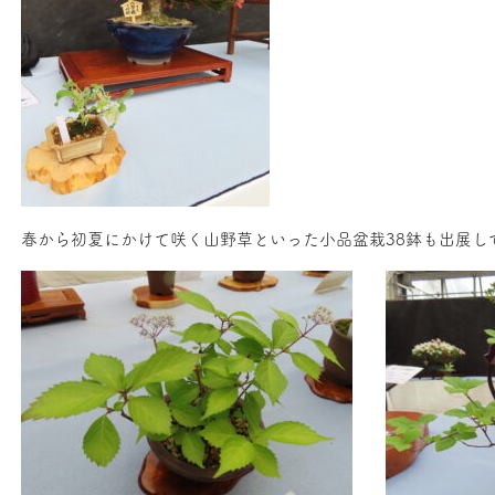
春から初夏にかけて咲く山野草といった小品盆栽38鉢も出展し