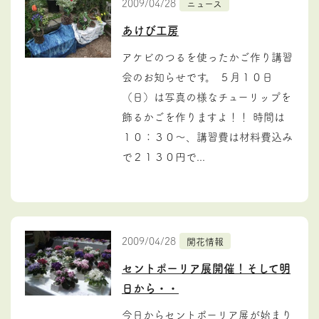
2009/04/28
ニュース
あけび工房
アケビのつるを使ったかご作り講習
会のお知らせです。 ５月１０日
（日）は写真の様なチューリップを
飾るかごを作りますよ！！ 時間は
１０：３０～、講習費は材料費込み
で２１３０円で...
2009/04/28
開花情報
セントポーリア展開催！そして明
日から・・
今日からセントポーリア展が始まり