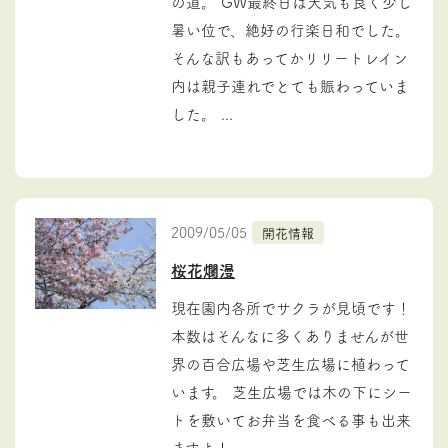
の道。 GW最終日は天気も良く少し
暑い位で、絶好の行楽日和でした。
そんな訳もあってかリリートレイン
内は親子連れでとても賑わっていま
した。 ...
2009/05/05
開花情報
桜花爛漫
現在園内各所でサクラが見頃です！
本数はそんなに多くありませんが世
界の百合広場や芝生広場に植わって
います。 芝生広場では木の下にシー
トを敷いてお弁当を食べる事も出来
ますよ！...