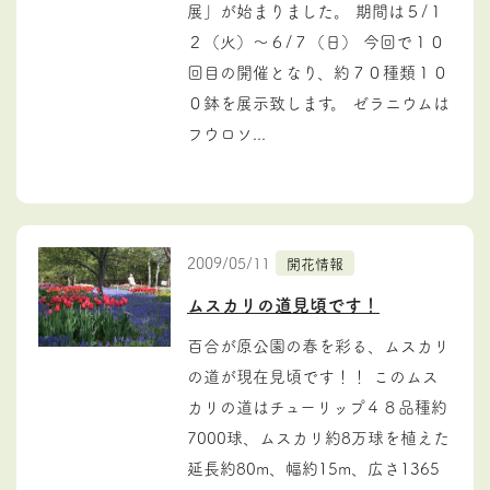
展」が始まりました。 期間は５/１
２（火）～６/７（日） 今回で１０
回目の開催となり、約７０種類１０
０鉢を展示致します。 ゼラニウムは
フウロソ...
2009/05/11
開花情報
ムスカリの道見頃です！
百合が原公園の春を彩る、ムスカリ
の道が現在見頃です！！ このムス
カリの道はチューリップ４８品種約
7000球、ムスカリ約8万球を植えた
延長約80m、幅約15m、広さ1365