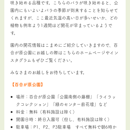
咲き始める品種です。こちらのバラが咲き始めると、公
園内にもいよいよバラの季節が到来することを知らせて
くれますが、
ここ最近気温の高い日が多いせいか、どの
植物も例年より1週間ほど開花が早まっているようで
す。
園内の開花情報はこまめにご紹介していきますので、百
合が原公園にお越しの際はこちらのホームページやイン
スタグラムもぜひご覧ください。
みなさまのお越しをお待ちしています。
【百合が原公園】
場所：百合が原公園「公園南側の藤棚」「ライラッ
クコレクション」「緑のセンター前花壇」など
料金：無料（有料施設は除く）
開園日時：終日入園可（但し、有料施設は除く）
駐車場：P1、P2、P3駐車場 すべて無料で朝6時か