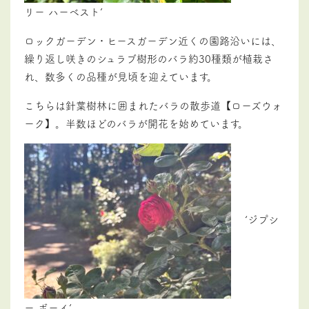
リー ハーベスト’
ロックガーデン・ヒースガーデン近くの園路沿いには、
繰り返し咲きのシュラブ樹形のバラ約30種類が植栽さ
れ、数多くの品種が見頃を迎えています。
こちらは針葉樹林に囲まれたバラの散歩道【ローズウォ
ーク】。半数ほどのバラが開花を始めています。
‘ジプシ
ー ボーイ’