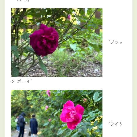
‘ブラッ
ク ボーイ’
‘ウイリ