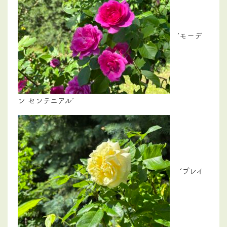
‘モーデ
ン センテニアル’
‘プレイ