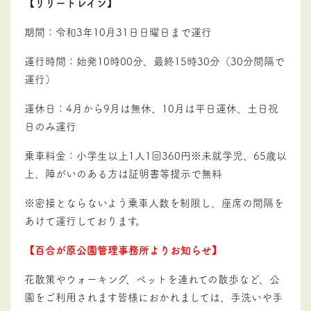
【リリートレイン】
期間：令和3年10月31日日曜日まで運行
運行時間：始発10時00分、最終15時30分（30分間隔で
運行）
運休日：4月から9月は無休、10月は平日運休、土日祝
日のみ運行
乗車料金：小学生以上1人1回360円※未就学児、65歳以
上
、障がいのある方は証明書等提示で無料
※
密接とならないよう乗車人数を制限し、座席の間隔を
あけて運行しております。
【百合が原公園管理事務所よりお知らせ】
花散策やウォーキング、ペットを連れての散歩など、公
園をご利用されます皆様におかれましては、手洗いや手