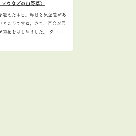
イソウなどの山野草）
を迎えた本日。昨日と気温差があ
いところですね。さて、百合が原
花をはじめました。 クロ...