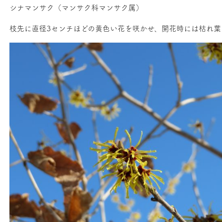
シナマンサク（マンサク科マンサク属）
枝先に直径3センチほどの黄色い花を咲かせ、開花時には枯れ葉